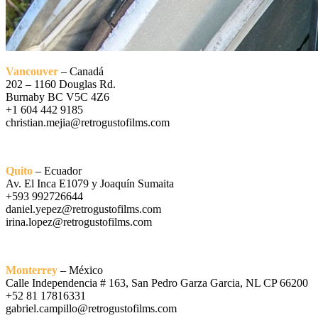
Vancouver
– Canadá
202 – 1160 Douglas Rd.
Burnaby BC V5C 4Z6
+1 604 442 9185
christian.mejia@retrogustofilms.com
Quito
– Ecuador
Av. El Inca E1079 y Joaquín Sumaita
+593 992726644
daniel.yepez@retrogustofilms.com
irina.lopez@retrogustofilms.com
Monterrey
– México
Calle Independencia # 163, San Pedro Garza Garcia, NL CP 66200
+52 81 17816331
gabriel.campillo@retrogustofilms.com